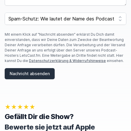
I
F
SPAM CAPTCHA
Y
O
U
A
Mit einem Klick auf "Nachricht absenden" erklärst Du Dich damit
R
einverstanden, dass wir Deine Daten zum Zwecke der Beantwortung
E
Deiner Anfrage verarbeiten dürfen. Die Verarbeitung und der Versand
A
Deiner Anfrage an uns erfolgt über den Server unseres Podcast-
H
Hosters LetsCast.fm. Eine Weitergabe an Dritte findet nicht statt. Hier
U
kannst Du die
Datenschutzerklärung & Widerrufshinweise
einsehen.
M
A
Nachricht absenden
N
,
I
G
N
O
★★★★★
R
E
Gefällt Dir die Show?
T
H
Bewerte sie jetzt auf Apple
I