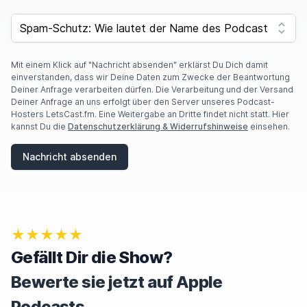
I
F
SPAM CAPTCHA
Y
O
U
A
Mit einem Klick auf "Nachricht absenden" erklärst Du Dich damit
R
einverstanden, dass wir Deine Daten zum Zwecke der Beantwortung
E
Deiner Anfrage verarbeiten dürfen. Die Verarbeitung und der Versand
A
Deiner Anfrage an uns erfolgt über den Server unseres Podcast-
H
Hosters LetsCast.fm. Eine Weitergabe an Dritte findet nicht statt. Hier
U
kannst Du die
Datenschutzerklärung & Widerrufshinweise
einsehen.
M
A
Nachricht absenden
N
,
I
G
N
O
★★★★★
R
E
Gefällt Dir die Show?
T
H
Bewerte sie jetzt auf Apple
I
S
Podcasts