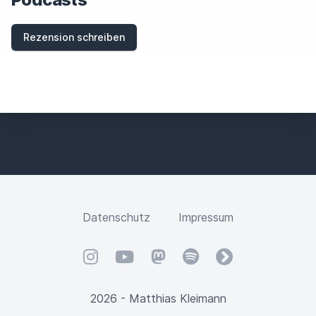
F
I
E
Rezension schreiben
L
D
Datenschutz
Impressum
Instagram
YouTube
Mastodon
Spotify
fyyd
2026 - Matthias Kleimann