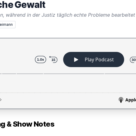
iche Gewalt
leimann
 & Show Notes