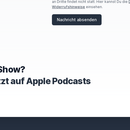
an Dritte findet nicht statt. Hier kannst Du die
H
Widerrufshinweise
einsehen.
U
M
A
Nachricht absenden
N
,
I
G
N
O
R
E
T
e Show?
H
I
tzt auf Apple Podcasts
S
F
I
E
L
D