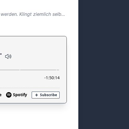
Die Politik führt Scheindebatten, während in der Justiz täglich echte Probleme bearbeitet werden. Klingt ziemlich selbstgerecht, kommt in Wahlkampf- und Koalitionsverhandlungszeiten der Wahrheit aber doch recht nahe.