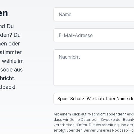
en
NAME
und Du
E-MAIL-ADRESSE
rden? Du
men oder
estimmter
NACHRICHT
n wähle im
pisode aus
hricht.
dback!
I
F
SPAM CAPTCHA
Y
O
U
Mit einem Klick auf "Nachricht absenden" erk
A
dass wir Deine Daten zum Zwecke der Beant
R
verarbeiten dürfen. Die Verarbeitung und de
E
erfolgt über den Server unseres Podcast-Ho
A