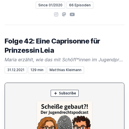
Since 01/2020
66 Episoden
Instagram
Mastodon
YouTube
Folge 42: Eine Caprisonne für
Prinzessin Leia
Maria erzählt, wie das mit Schöff*innen im Jugendprozess funktioniert, Matthias hat viele Fragen und ist trotzdem nur so mittel überzeugt. Außerdem: 30 Minuten "Nur-ganz-kurz-Einschübe" mit sehr(!) relevanten Informationen, Jahresrückblick 2021, #Corona
31.12.2021
129 min
Matthias Kleimann