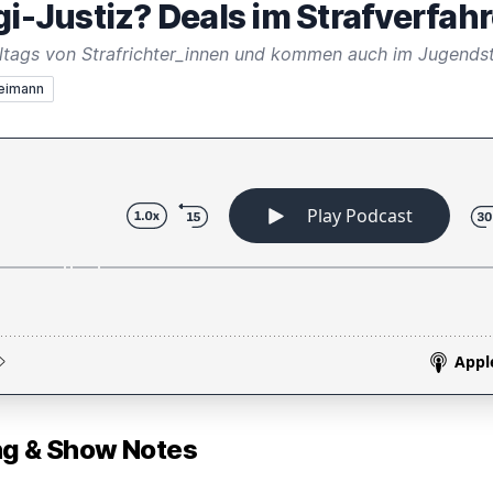
gi-Justiz? Deals im Strafverfah
leimann
 & Show Notes