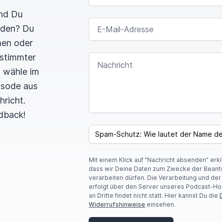
und Du
E-MAIL-ADRESSE
rden? Du
men oder
estimmter
NACHRICHT
n wähle im
pisode aus
hricht.
dback!
I
F
SPAM CAPTCHA
Y
O
U
Mit einem Klick auf "Nachricht absenden" erk
A
dass wir Deine Daten zum Zwecke der Beant
R
verarbeiten dürfen. Die Verarbeitung und de
E
erfolgt über den Server unseres Podcast-Ho
A
an Dritte findet nicht statt. Hier kannst Du die
H
Widerrufshinweise
einsehen.
U
M