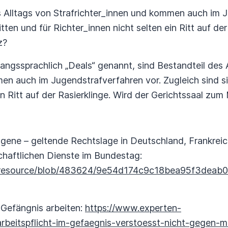
s Alltags von Strafrichter_innen und kommen auch im 
tten und für Richter_innen nicht selten ein Ritt auf der
z?
ngssprachlich „Deals“ genannt, sind Bestandteil des 
en auch im Jugendstrafverfahren vor. Zugleich sind s
in Ritt auf der Rasierklinge. Wird der Gerichtssaal zum
angene – geltende Rechtslage in Deutschland, Frankreic
haftlichen Dienste im Bundestag:
/resource/blob/483624/9e54d174c9c18bea95f3deab
Gefängnis arbeiten:
https://www.experten-
rbeitspflicht-im-gefaegnis-verstoesst-nicht-gegen-