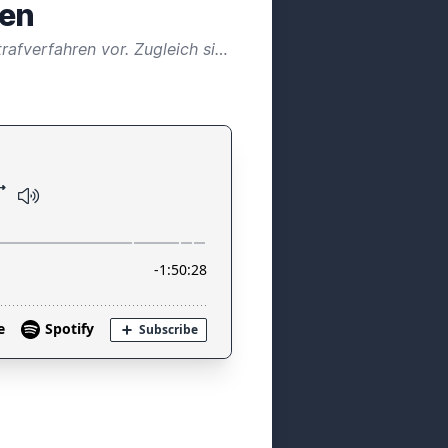
ren
"Deals" sind Bestandteil des Alltags von Strafrichter_innen und kommen auch im Jugendstrafverfahren vor. Zugleich sind sie hochumstritten und für Richter_innen nicht selten ein Ritt auf der Rasierklinge. Wird der Gerichtssaal zum Marktplatz?