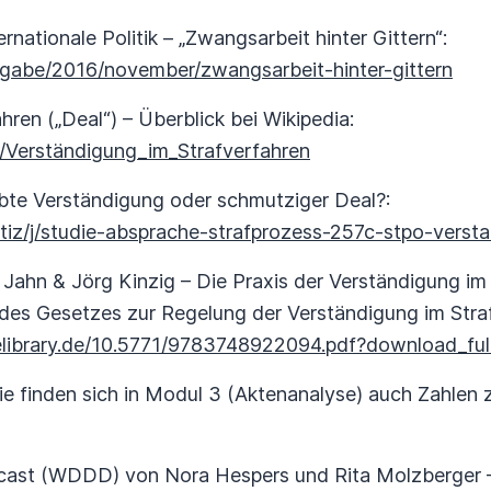
rnationale Politik – „Zwangsarbeit hinter Gittern“:
sgabe/2016/november/zwangsarbeit-hinter-gittern
ren („Deal“) – Überblick bei Wikipedia:
ki/Verständigung_im_Strafverfahren
te Ver­stän­di­gung oder sch­mut­ziger Deal?:
stiz/j/studie-absprache-strafprozess-257c-stpo-verst
 Jahn & Jörg Kinzig – Die Praxis der Verständigung im 
 des Gesetzes zur Regelung der Verständigung im Stra
library.de/10.5771/9783748922094.pdf?download_ful
e finden sich in Modul 3 (Aktenanalyse) auch Zahlen 
st (WDDD) von Nora Hespers und Rita Molzberger –