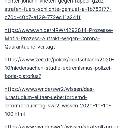
richter-johann-krieten-gegen-rapper-gzuz-
strafen-fuers-schlichte-gemuet-a-1b782f77-
c70d-40b7-a129-772ec11a241f
https://www.wn.de/NRW/4292814-Prozesse-
Mafia-Prozess-Auftakt-wegen-Corona-
Quarantaene-vertagt
https://www.zeit.de/politik/deutschland/2020-
10/niedersachen-studie-extremismus-polizei-
boris-pistorius?
https://www.swr.de/swr2/wissen/das-
jurastudium-elitaer-ueberfordernd-
reformbeduerftig-swr2-wissen-2020-10-10-
100.html
https://www.swr.de/swr2/wissen/strafvollzug-in-